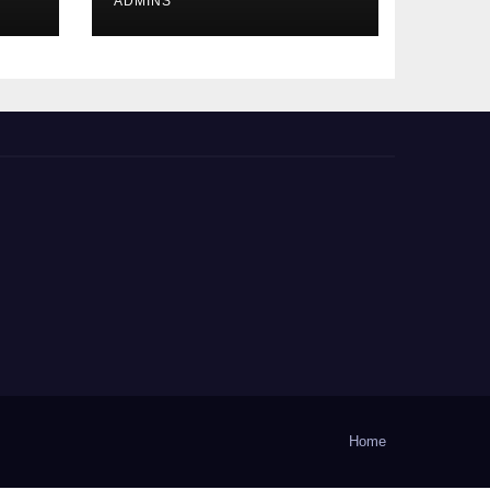
ADMINS
 a
Home