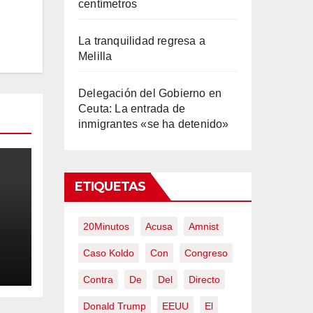
centímetros
La tranquilidad regresa a
Melilla
Delegación del Gobierno en
Ceuta: La entrada de
inmigrantes «se ha detenido»
ETIQUETAS
20Minutos
Acusa
Amnist
Caso Koldo
Con
Congreso
na
Contra
De
Del
Directo
 a
Donald Trump
EEUU
El