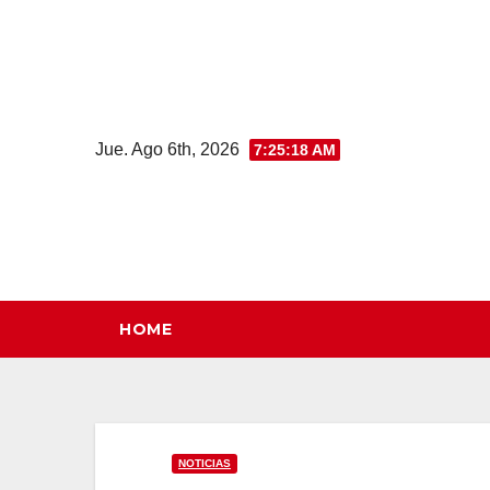
Saltar
al
contenido
Jue. Ago 6th, 2026
7:25:18 AM
HOME
NOTICIAS