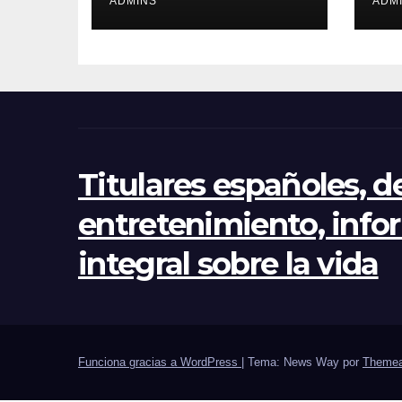
en Ceuta pero con
ADMINS
ha
ADM
la idea de volver a
69
cruzar: «Vimos en
Instagram que era
fácil»
Titulares españoles, d
entretenimiento, info
integral sobre la vida
Funciona gracias a WordPress
|
Tema: News Way por
Themea