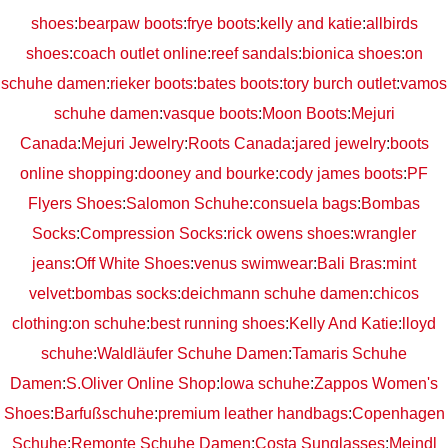
shoes
:
bearpaw boots
:
frye boots
:
kelly and katie
:
allbirds
shoes
:
coach outlet online
:
reef sandals
:
bionica shoes
:
on
schuhe damen
:
rieker boots
:
bates boots
:
tory burch outlet
:
vamos
schuhe damen
:
vasque boots
:
Moon Boots
:
Mejuri
Canada
:
Mejuri Jewelry
:
Roots Canada
:
jared jewelry
:
boots
online shopping
:
dooney and bourke
:
cody james boots
:
PF
Flyers Shoes
:
Salomon Schuhe
:
consuela bags
:
Bombas
Socks
:
Compression Socks
:
rick owens shoes
:
wrangler
jeans
:
Off White Shoes
:
venus swimwear
:
Bali Bras
:
mint
velvet
:
bombas socks
:
deichmann schuhe damen
:
chicos
clothing
:
on schuhe
:
best running shoes
:
Kelly And Katie
:
lloyd
schuhe
:
Waldläufer Schuhe Damen
:
Tamaris Schuhe
Damen
:
S.Oliver Online Shop
:
lowa schuhe
:
Zappos Women's
Shoes
:
Barfußschuhe
:
premium leather handbags
:
Copenhagen
Schuhe
:
Remonte Schuhe Damen
:
Costa Sunglasses
:
Meindl