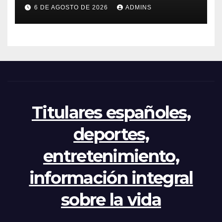
por el reparto de menores
6 DE AGOSTO DE 2026
ADMINS
mientras el PP pide la
apertura del Congreso por la
crisis
Titulares españoles,
deportes,
entretenimiento,
información integral
sobre la vida