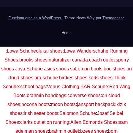
Funciona gracias a WordPress
|
Tema: News Way por
Themeansar
.
Home
:
Lowa Schuhe
olukai shoes
:
Lowa Wanderschuhe
:
Running
Shoes
:
brooks shoes
:
naturalizer canada
:
coach outlet
:
sperry
shoes
:
Joya Schuhe
:
asics shoes
:
saLomon boots
:
boc shoes
:
on
cloud shoes
:
ara schuhe
:
birdies shoes
:
keds shoes
:
Think
Schuhe
:
school bags
:
Venus Clothing
:
BÄR Schuhe
:
Red Wing
Boots
:
brahmin handbags
:
converse shoes
:
on cloud
shoes
:
nocona boots
:
moon boots
:
jansport backpack
:
kizik
shoes
:
irish setter boots
:
Salomon Schuhe
:
Josef Seibel
Shoes
:
clarks outlet
:
on running
:
Allen Edmonds Shoes
:
sam
edelman shoes
:
brahmin outlet
:
bzees shoes
:
born