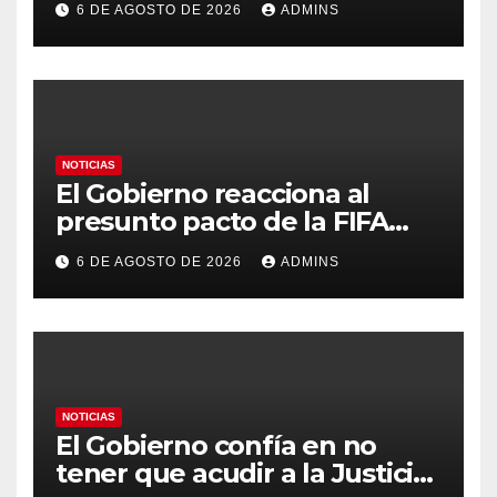
6 DE AGOSTO DE 2026
ADMINS
Marruecos por «atentar
contra la soberanía nacional»
NOTICIAS
El Gobierno reacciona al
presunto pacto de la FIFA
con Marruecos para acoger la
6 DE AGOSTO DE 2026
ADMINS
final del Mundial 2030:
«Tiene que ser en España»
NOTICIAS
El Gobierno confía en no
tener que acudir a la Justicia