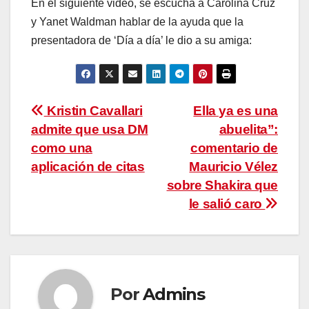
En el siguiente video, se escucha a Carolina Cruz
y Yanet Waldman hablar de la ayuda que la
presentadora de ‘Día a día’ le dio a su amiga:
Navegación
Kristin Cavallari
Ella ya es una
admite que usa DM
abuelita”:
de
como una
comentario de
entradas
aplicación de citas
Mauricio Vélez
sobre Shakira que
le salió caro
Por
Admins