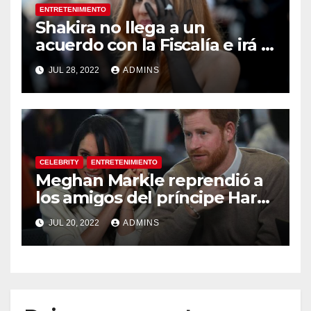
ENTRETENIMIENTO
Shakira no llega a un
acuerdo con la Fiscalía e irá a
juicio en España por
JUL 28, 2022
ADMINS
presunta evasión fiscal
CELEBRITY
ENTRETENIMIENTO
Meghan Markle reprendió a
los amigos del príncipe Harry
porque no le gustaban sus
JUL 20, 2022
ADMINS
bromas, afirma el biógrafo
real