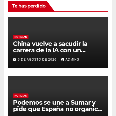
Te has perdido
NOTICIAS
China vuelve a sacudir la
carrera de la IA con un
modelo capaz de trabajar
6 DE AGOSTO DE 2026
ADMINS
durante días sin intervención
humana
NOTICIAS
Podemos se une a Sumar y
pide que España no organice
el Mundial 2030 con