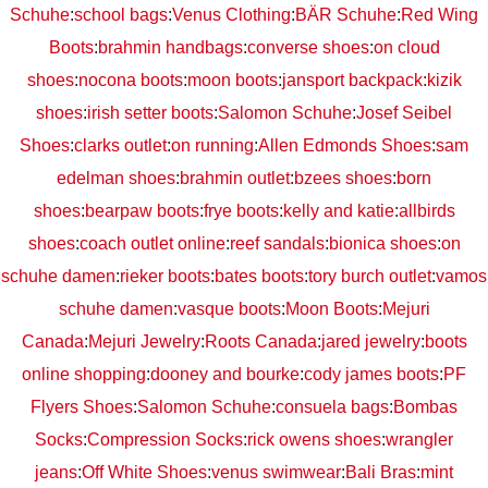
Schuhe
:
school bags
:
Venus Clothing
:
BÄR Schuhe
:
Red Wing
Boots
:
brahmin handbags
:
converse shoes
:
on cloud
shoes
:
nocona boots
:
moon boots
:
jansport backpack
:
kizik
shoes
:
irish setter boots
:
Salomon Schuhe
:
Josef Seibel
Shoes
:
clarks outlet
:
on running
:
Allen Edmonds Shoes
:
sam
edelman shoes
:
brahmin outlet
:
bzees shoes
:
born
shoes
:
bearpaw boots
:
frye boots
:
kelly and katie
:
allbirds
shoes
:
coach outlet online
:
reef sandals
:
bionica shoes
:
on
schuhe damen
:
rieker boots
:
bates boots
:
tory burch outlet
:
vamos
schuhe damen
:
vasque boots
:
Moon Boots
:
Mejuri
Canada
:
Mejuri Jewelry
:
Roots Canada
:
jared jewelry
:
boots
online shopping
:
dooney and bourke
:
cody james boots
:
PF
Flyers Shoes
:
Salomon Schuhe
:
consuela bags
:
Bombas
Socks
:
Compression Socks
:
rick owens shoes
:
wrangler
jeans
:
Off White Shoes
:
venus swimwear
:
Bali Bras
:
mint