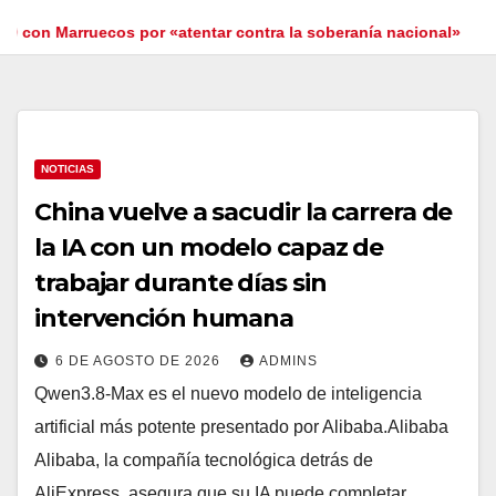
rruecos por «atentar contra la soberanía nacional»
El Gob
NOTICIAS
China vuelve a sacudir la carrera de
la IA con un modelo capaz de
trabajar durante días sin
intervención humana
6 DE AGOSTO DE 2026
ADMINS
Qwen3.8-Max es el nuevo modelo de inteligencia
artificial más potente presentado por Alibaba.Alibaba
Alibaba, la compañía tecnológica detrás de
AliExpress, asegura que su IA puede completar