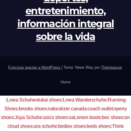
entretenimiento,
información integral
sobre la vida
Funciona gracias a WordPress
|
Tema: News Way por
Themeansar
.
Home
:
Lowa Schuhe
olukai shoes
:
Lowa Wanderschuhe
:
Running
Shoes
:
brooks shoes
:
naturalizer canada
:
coach outlet
:
sperry
shoes
:
Joya Schuhe
:
asics shoes
:
saLomon boots
:
boc shoes
:
on
cloud shoes
:
ara schuhe
:
birdies shoes
:
keds shoes
:
Think