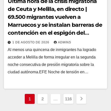
Última hora de la crisis migratoria
de Ceuta y Melilla, en directo |
69.500 migrantes vuelven a
Marruecos y se instalan barreras de
contención en el espigón del
Tarajal
1 DE AGOSTO DE 2026
ADMINS
Al menos una quincena de inmigrantes ha logrado
acceder a Melilla de forma irregular en la segunda
noche consecutiva de presión migratoria sobre la
ciudad autónoma.EFE Noche de tensión en…
Navegación
1
2
…
116
de