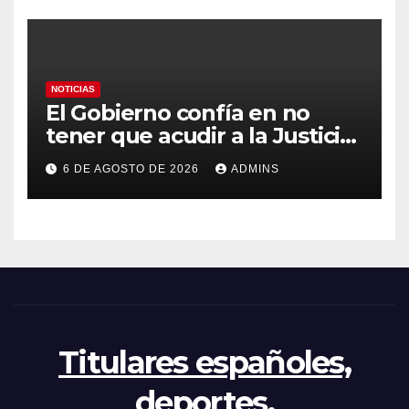
NOTICIAS
El Gobierno confía en no
tener que acudir a la Justicia
por el reparto de menores
6 DE AGOSTO DE 2026
ADMINS
mientras el PP pide la
apertura del Congreso por la
crisis
Titulares españoles,
deportes,