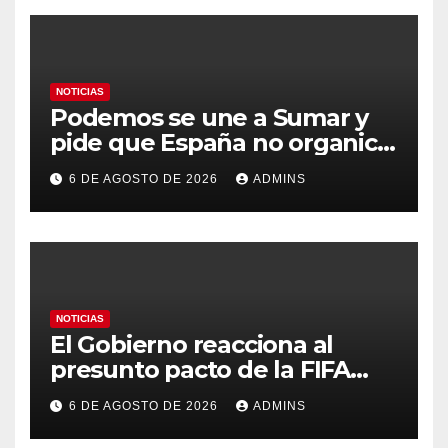
NOTICIAS
Podemos se une a Sumar y
pide que España no organice
el Mundial 2030 con
6 DE AGOSTO DE 2026
ADMINS
Marruecos por «atentar
contra la soberanía nacional»
NOTICIAS
El Gobierno reacciona al
presunto pacto de la FIFA
con Marruecos para acoger la
6 DE AGOSTO DE 2026
ADMINS
final del Mundial 2030:
«Tiene que ser en España»