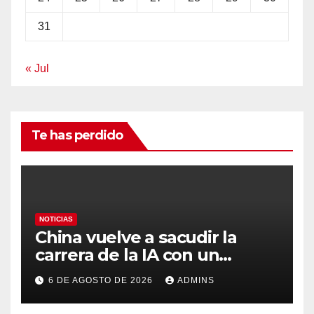
31
« Jul
Te has perdido
NOTICIAS
China vuelve a sacudir la
carrera de la IA con un
modelo capaz de trabajar
6 DE AGOSTO DE 2026
ADMINS
durante días sin intervención
humana