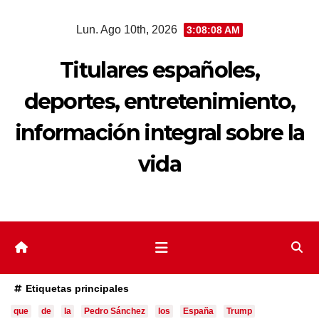
Saltar
Lun. Ago 10th, 2026
3:08:09 AM
al
contenido
Titulares españoles,
deportes, entretenimiento,
información integral sobre la
vida
Etiquetas principales
que
de
la
Pedro Sánchez
los
España
Trump